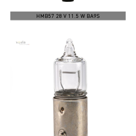
HMB57 28 V 11.5 W BA9S