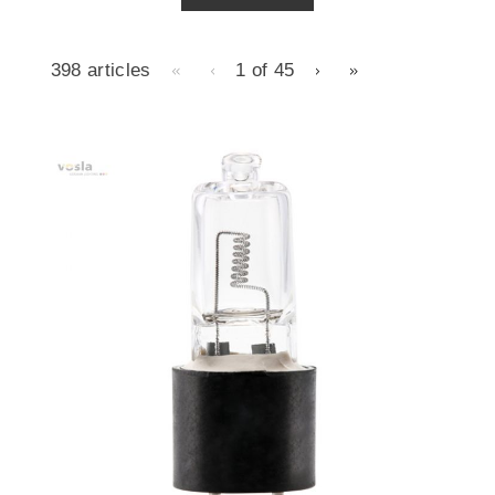
«
‹
›
»
398 articles
1 of
45