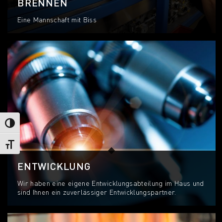
BRENNEN
Eine Mannschaft mit Biss
Umschalten auf hohe Kontraste
Schrift vergrößern
ENTWICKLUNG
Wir haben eine eigene Entwicklungsabteilung im Haus und
sind Ihnen ein zuverlässiger Entwicklungspartner.