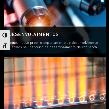
DESENVOLVIMENTOS
Toggle High Contrast
Temos nosso próprio departamento de desenvolvimento
Toggle Font size
e somos seu parceiro de desenvolvimento de confiança