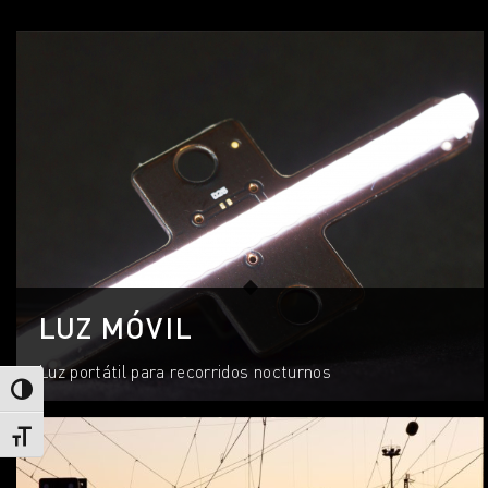
LUZ MÓVIL
Luz portátil para recorridos nocturnos
Alternar alto contraste
Alternar tamaño de letra