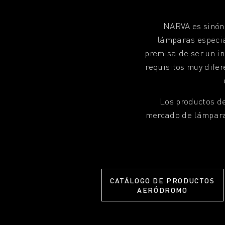
NARVA es sinóni
lámparas especia
premisa de ser un i
requisitos muy dife
Los productos d
mercado de lámparas
CATÁLOGO DE PRODUCTOS
AERÓDROMO